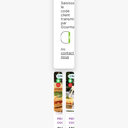
Saisissez
le
code
client
transmis
par
Gourmanding :
OK
ou
contactez-
nous
Nouveau
Nouveau
PIÈCES
PIÈCES
COCKTAILS
COCKTAILS