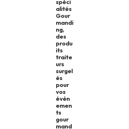
spéci
alités
Gour
mandi
ng,
des
produ
its
traite
urs
surgel
és
pour
vos
évén
emen
ts
gour
mand