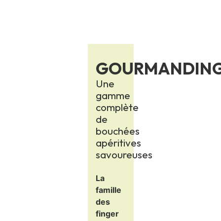
e
t
f
o
o
GOURMANDIN
d
Une
gamme
complète
de
bouchées
apéritives
savoureuses
La
famille
des
finger