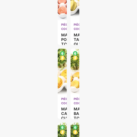
PIÈCES
PIÈCES
COCKTAILS
COCKTAILS
MACARON
MACARON
POIVRON
TAPENADE
TOMATE
OLIVE
(VÉGÉ)
VERTE
(VÉGÉ)
PIÈCES
PIÈCES
COCKTAILS
COCKTAILS
MACARON
MACARON
CAROTTE
BASILIC
CUMIN
TOMATE
(VÉGÉ)
(VÉGÉ)