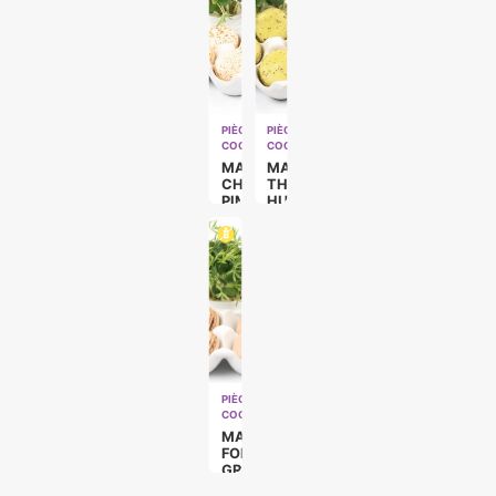
PIÈCES
PIÈCES
COCKTAILS
COCKTAILS
MACARON
MACARON
CHEVRE
THYM
PIMENT
HUILE
ESPELETTE
D’OLIVE
(VÉGÉ)
(VÉGÉ)
PIÈCES
COCKTAILS
MACARON
FOIE
GRAS
CHOCOLAT