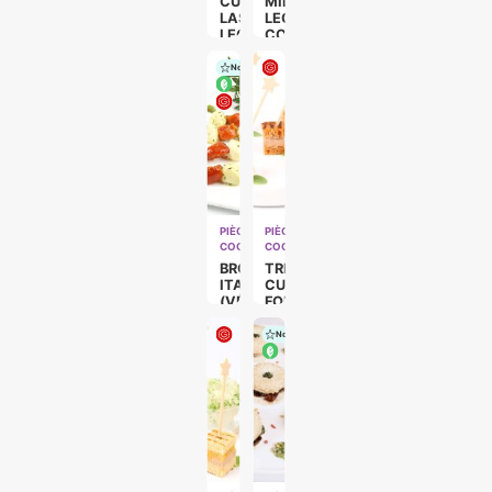
CUBE
MILLEFEUILLE
LASAGNE
LEGUMES
LEGUMES
CONFITS
(VÉGÉ)
(VÉGÉ)
Nouveau
PIÈCES
PIÈCES
COCKTAILS
COCKTAILS
BROCHETTE
TRESOR
ITALIENNE
CUBE
(VÉGÉ)
FOIE
GRAS
Nouveau