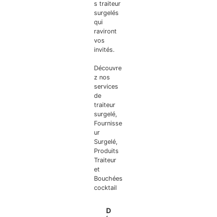
s traiteur
surgelés
qui
raviront
vos
invités.
Découvre
z nos
services
de
traiteur
surgelé
,
Fournisse
ur
Surgelé
,
Produits
Traiteur
et
Bouchées
cocktail
D