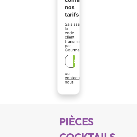
nos
tarifs ?
Saisissez
le
code
client
transmis
par
Gourmanding :
OK
ou
contactez-
nous
PIÈCES
COCKTAILS