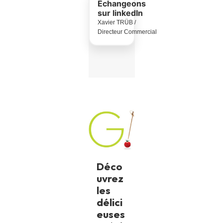
Échangeons
sur linkedIn
Xavier TRÜB /
Directeur Commercial
Déco
uvrez
les
délici
euses