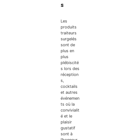
s
Les
produits
traiteurs
surgelés
sont de
plus en
plus
plébiscité
s lors des
réception
s,
cocktails
et autres
événemen
ts où la
convivialit
é et le
plaisir
gustatif
sont à
l’honneur.