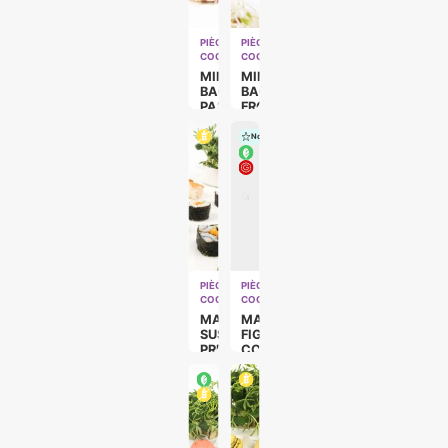
PIÈCES
PIÈCES
COCKTAILS
COCKTAILS
MINI
MINI
BAGEL
BAGEL
PASTRAMI
FROMAGE
SAUMON
Nouveau
PIÈCES
PIÈCES
COCKTAILS
COCKTAILS
MAKI
MACARON
SUSHI
FIGUE
PREMIUM
CONFIT
(SUR
D’OIGNONS
DEMANDE)
(VÉGÉ).