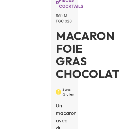
PIÈCES
COCKTAILS
Réf: M
FGC 020
MACARON
FOIE
GRAS
CHOCOLAT
Sans
Gluten
Un
macaron
avec
du