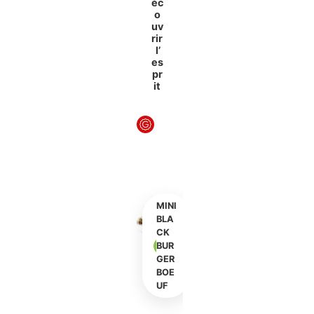
éc
o
uv
rir
l’
es
pr
it
MINI
BLA
CK
BUR
GER
S
BOE
t
UF
r
e