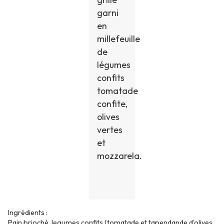
garni
en
millefeuille
de
légumes
confits
tomatade
confite,
olives
vertes
et
mozzarela.
Ingrédients :
Pain brioché, legumes confits (tomatade et tapendande d'olives