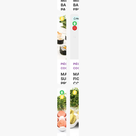
MINI
MINI
BAGEL
BAGEL
PASTRAMI
FROMAGE
SAUMON
Nouveau
PIÈCES
PIÈCES
COCKTAILS
COCKTAILS
MAKI
MACARON
SUSHI
FIGUE
PREMIUM
CONFIT
(SUR
D’OIGNONS
DEMANDE)
(VÉGÉ).