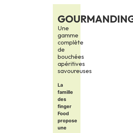
o
o
GOURMANDIN
d
Une
gamme
complète
de
bouchées
apéritives
savoureuses
La
famille
des
finger
Food
propose
une