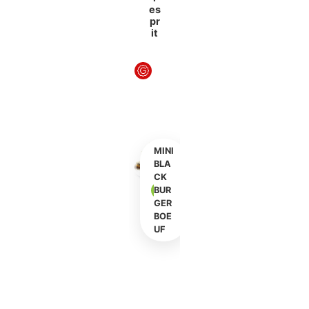
es
pr
it
MINI
BLA
CK
BUR
GER
S
BOE
t
UF
r
e
e
t
f