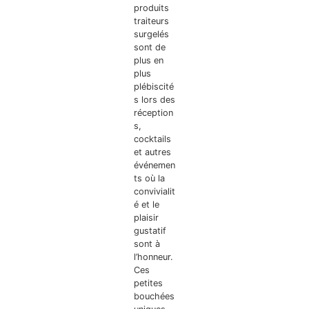
produits
traiteurs
surgelés
sont de
plus en
plus
plébiscité
s lors des
réception
s,
cocktails
et autres
événemen
ts où la
convivialit
é et le
plaisir
gustatif
sont à
l’honneur.
Ces
petites
bouchées