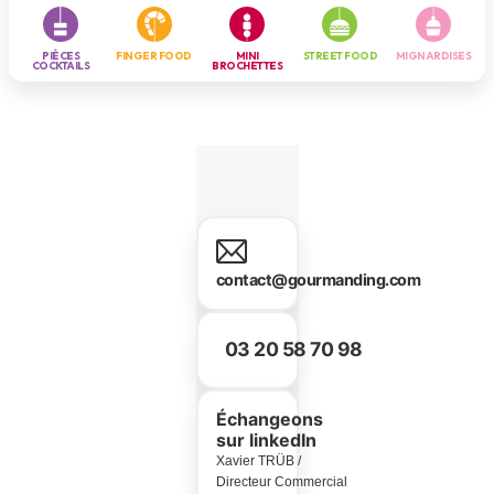
PIÈCES
FINGER FOOD
MINI
STREET FOOD
MIGNARDISES
COCKTAILS
BROCHETTES
contact@gourmanding.com
03 20 58 70 98
Échangeons
sur linkedIn
Xavier TRÜB /
Directeur Commercial