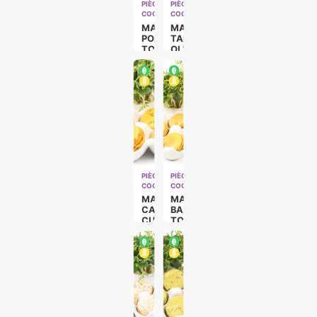
PIÈCES
PIÈCES
COCKTAILS
COCKTAILS
MACARON
MACARON
POIVRON
TAPENADE
TOMATE
OLIVE
(VÉGÉ)
VERTE
(VÉGÉ)
PIÈCES
PIÈCES
COCKTAILS
COCKTAILS
MACARON
MACARON
CAROTTE
BASILIC
CUMIN
TOMATE
(VÉGÉ)
(VÉGÉ)