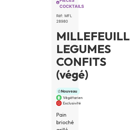
PIÈCES
COCKTAILS
Réf: MFL
28980
MILLEFEUIL
LEGUMES
CONFITS
(végé)
Nouveau
Végétarien
Exclusivité
Pain
brioché
grillé