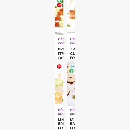
PIÈCES
PIÈCES
COCKTAILS
COCKTAILS
BROCHETTE
TRESOR
ITALIENNE
CUBE
(VÉGÉ)
FOIE
GRAS
Nouveau
PIÈCES
PIÈCES
COCKTAILS
COCKTAILS
LINGOT
MINI
BRIOCHÉ
BAGEL
FOIE
ITALIEN