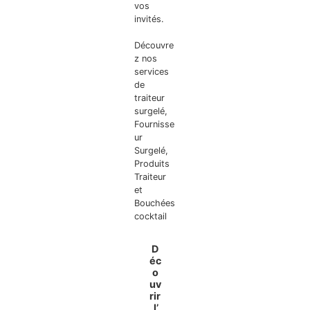
vos
invités.
Découvre
z nos
services
de
traiteur
surgelé
,
Fournisse
ur
Surgelé
,
Produits
Traiteur
et
Bouchées
cocktail
D
éc
o
uv
rir
l’